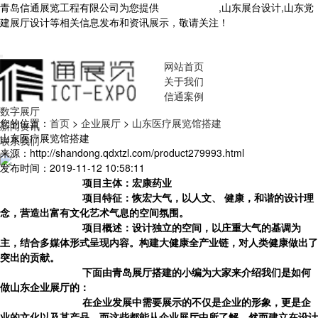
青岛信通展览工程有限公司为您提供
山东展厅设计
,山东展台设计,山东党
建展厅设计等相关信息发布和资讯展示，敬请关注！
您暂无新询盘信
息！
网站首页
关于我们
信通案例
数字展厅
您的位置：
首页
>
企业展厅
>
山东医疗展览馆搭建
新闻资讯
山东医疗展览馆搭建
联系我们
来源：http://shandong.qdxtzl.com/product279993.html
发布时间：2019-11-12 10:58:11
项目主体：宏康药业
项目特征：恢宏大气，以人文、 健康，和谐的设计理
念，营造出富有文化艺术气息的空间氛围。
项目概述：设计独立的空间，以庄重大气的基调为
主，结合多媒体形式呈现内容。构建大健康全产业链，对人类健康做出了
突出的贡献。
下面由青岛展厅搭建的小编为大家来介绍我们是如何
做
山东企业展厅
的：
在企业发展中需要展示的不仅是企业的形象，更是企
业的文化以及其产品，而这些都能从企业展厅中所了解，然而建立在设计