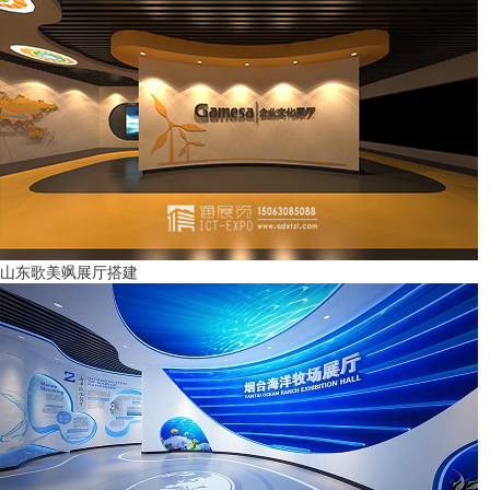
山东歌美飒展厅搭建