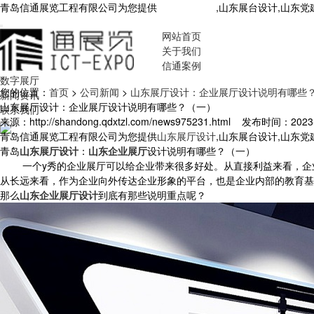
青岛信通展览工程有限公司为您提供
山东展厅设计
,山东展台设计,山东
网站首页
关于我们
信通案例
数字展厅
您的位置：
首页
>
公司新闻
>
山东展厅设计：企业展厅设计说明有哪些
新闻资讯
山东展厅设计：企业展厅设计说明有哪些？（一）
联系我们
来源：http://shandong.qdxtzl.com/news975231.html
发布时间：2023-9-
青岛信通展览工程有限公司为您提供
山东展厅设计
,山东展台设计,山东
青岛
山东展厅设计
：
山东企业展厅
设计说明有哪些？（一）
一个y秀的企业展厅可以给企业带来很多好处。从直接利益来看，企业
从长远来看，作为企业向外传达企业形象的平台，也是企业内部的教育基
那么
山东企业展厅设计
到底有那些说明重点呢？