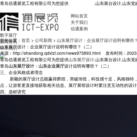
青岛信通展览工程有限公司为您提供
山东展厅设计
,山东展台设计,山东
网站首页
关于我们
信通案例
数字展厅
您的位置：
首页
>
公司新闻
>
山东展厅设计：企业展厅设计说明有哪些
新闻资讯
山东展厅设计：企业展厅设计说明有哪些？（二）
联系我们
来源：http://shandong.qdxtzl.com/news975893.html
发布时间：2023-9-
青岛信通展览工程有限公司为您提供
山东展厅设计
,山东展台设计,山东
青岛
山东展厅设计
：
山东企业展厅
设计说明有哪些？（二）
三、企业风格或者理念
新颖的展厅设计总能赢得辉煌，突破传统，科技感十足，风格独特，创
点，让游客更直接地获取相关信息。展厅展馆设计时要注意互动性的设计
四、选材讲究