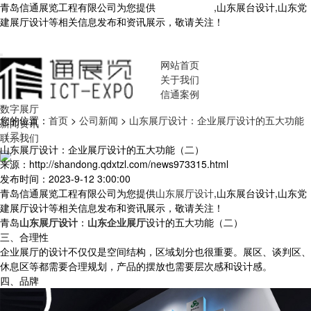
青岛信通展览工程有限公司为您提供
山东展厅设计
,山东展台设计,山东党
建展厅设计等相关信息发布和资讯展示，敬请关注！
您暂无新询盘信
息！
网站首页
关于我们
信通案例
数字展厅
您的位置：
首页
>
公司新闻
>
山东展厅设计：企业展厅设计的五大功能
新闻资讯
（二）
联系我们
山东展厅设计：企业展厅设计的五大功能（二）
来源：http://shandong.qdxtzl.com/news973315.html
发布时间：2023-9-12 3:00:00
青岛信通展览工程有限公司为您提供
山东展厅设计
,山东展台设计,山东党
建展厅设计等相关信息发布和资讯展示，敬请关注！
青岛
山东展厅设计
：
山东企业展厅
设计的五大功能（二）
三、合理性
企业展厅的设计不仅仅是空间结构，区域划分也很重要。展区、谈判区、
休息区等都需要合理规划，产品的摆放也需要层次感和设计感。
四、品牌