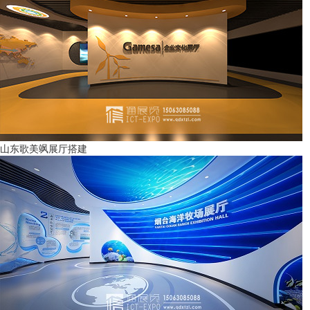
山东歌美飒展厅搭建