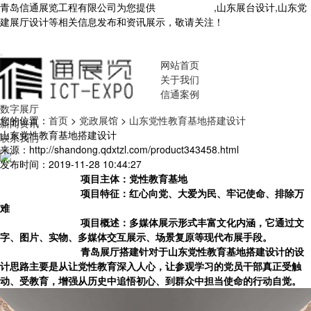
青岛信通展览工程有限公司为您提供
山东展厅设计
,山东展台设计,山东党
建展厅设计等相关信息发布和资讯展示，敬请关注！
您暂无新询盘信
息！
网站首页
关于我们
信通案例
数字展厅
您的位置：
首页
>
党政展馆
>
山东党性教育基地搭建设计
新闻资讯
山东党性教育基地搭建设计
联系我们
来源：http://shandong.qdxtzl.com/product343458.html
发布时间：2019-11-28 10:44:27
项目主体：党性教育基地
项目特征：红心向党、大爱为民、牢记使命、排除万
难
项目概述：多媒体展示形式丰富文化内涵，它通过文
字、图片、实物、多媒体交互展示、场景复原等现代布展手段。
青岛展厅搭建针对于
山东党性教育基地搭建设计
的设
计思路主要是从让党性教育深入人心，让参观学习的党员干部真正受触
动、受教育，增强从历史中追悟初心、到群众中担当使命的行动自觉。