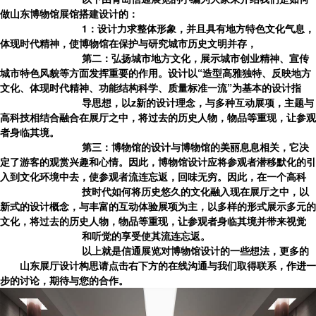
做
山东博物馆
展馆搭建设计的：
1：设计力求整体形象，并且具有地方特色文化气息，
体现时代精神，使博物馆在保护与研究城市历史文明并存，
第二：弘扬城市地方文化，展示城市创业精神、宣传
城市特色风貌等方面发挥重要的作用。设计以“造型高雅独特、反映地方
文化、体现时代精神、功能结构科学、质量标准一流”为基本的设计指
导思想，以z新的设计理念，与多种互动展项，主题与
高科技相结合融合在展厅之中，将过去的历史人物，物品等重现，让参观
者身临其境。
第三：博物馆的设计与博物馆的美丽息息相关，它决
定了游客的观赏兴趣和心情。因此，博物馆设计应将参观者潜移默化的引
入到文化环境中去，使参观者流连忘返，回味无穷。因此，在一个高科
技时代如何将历史悠久的文化融入现在展厅之中，以
新式的设计概念，与丰富的互动体验展项为主，以多样的形式展示多元的
文化，将过去的历史人物，物品等重现，让参观者身临其境并带来视觉
和听觉的享受使其流连忘返。
以上就是信通展览对博物馆设计的一些想法，更多的
青岛
山东展厅设计
构思请点击右下方的在线沟通与我们取得联系，作进一
步的讨论，期待与您的合作。