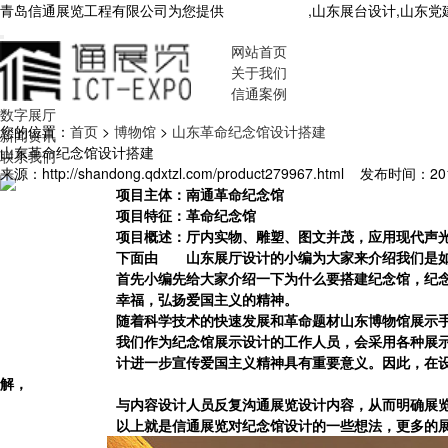
青岛信通展览工程有限公司为您提供
山东展厅设计
,山东展台设计,山东
网站首页
关于我们
信通案例
数字展厅
您的位置：
首页
>
博物馆
>
山东革命纪念馆设计搭建
新闻资讯
山东革命纪念馆设计搭建
联系我们
来源：http://shandong.qdxtzl.com/product279967.html
发布时间：2019-
项目主体：南通革命纪念馆
项目特征：革命纪念馆
项目概述：厅内实物、雕塑、图文并茂，应用现代声
下面由
青岛
山东展厅设计
的小编为大家来介绍我们是
首先小编先给大家介绍一下为什么要搭建纪念馆，纪
幸福，弘扬爱国主义的精神。
随着科学技术的快速发展和革命题材
山东博物馆
展示
我们作为纪念馆展示设计的工作人员，会采用各种展
计进一步宣传爱国主义精神具有重要意义。因此，在
解，
与内容设计人员反复沟通展览设计内容，从而明确展
以上就是信通展览对纪念馆设计的一些想法，更多的