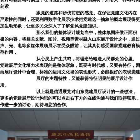
刻紧
跟党的道路和步伐前进的感觉。在保证党建文化内在
严肃性的同时，还要利用数字化展示技术把党建这一抽象的概念展现得更
加生动形象，让更多民众深入了了解党风党建知识。
那么我们的整体设计规划当中，整体氛围应做正面积
极的内容，将相关文献、图片、视频等素材融入
山东展厅设计
之中，通过
声、光、电等多媒体展项展示在受众眼前，让其真切感受国家党建教育模
范作用，
从心灵上产生共鸣，将理念给输送人民群众的心里。
党建展厅文化墙力求表现的是整体形象，既要有时代感，又要有特征，因
而展厅设计中合理、标准的运用文化墙的表现形式，必能很好的表现党建
展厅的主题特性，又能获得特征明显的展厅设计作
用。
以上就是信通展览对
山东党建展厅设计
的一些想法，
更多的党建展厅设计构思的可以点击右下方的在线沟通与我们取得联系，
作进一步的讨论，期待与您的合作。