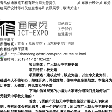
青岛信通展览工程有限公司为您提供
山东展厅设计
,山东展台设计,山东党
建展厅设计等相关信息发布和资讯展示，敬请关注！
您暂无新询盘信
息！
网站首页
关于我们
信通案例
数字展厅
您的位置：
首页
>
党政展馆
>
山东校史展厅搭建
新闻资讯
山东校史展厅搭建
联系我们
来源：http://shandong.qdxtzl.com/product279973.html
发布时间：2019-11-12 10:54:27
项目主体：广元朝天中学校史馆
项目特征：校史馆
项目概述：建校史馆，以史为鉴，以生命文化为引，
砥砺今人不往初心，继往开来，再创辉煌，使朝中生命更灿烂。本馆分为
历史篇、人物篇、理念篇及特色篇
下面由信通展览的小编为大家来介绍我们是如何做广
元朝天中学校史馆的：
首先，y秀的广元朝天中学校史馆设计要让人印象深
刻，并有所体会有所思考，做一个好的引导，所以在广元朝天中学校史馆
设计时就要与时俱进，在传统的元素中增加新的素材，并给人一种时时刻