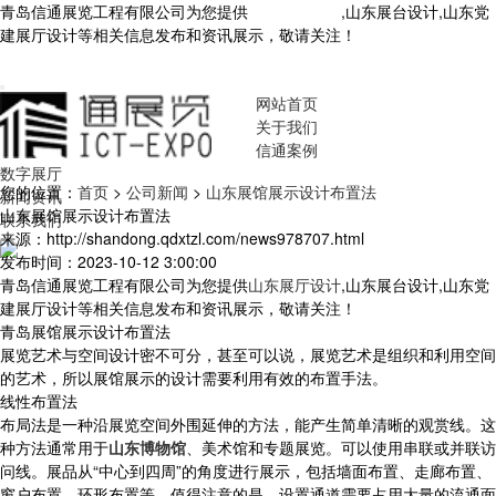
青岛信通展览工程有限公司为您提供
山东展厅设计
,山东展台设计,山东党
建展厅设计等相关信息发布和资讯展示，敬请关注！
您暂无新询盘信
息！
网站首页
关于我们
信通案例
数字展厅
您的位置：
首页
>
公司新闻
>
山东展馆展示设计布置法
新闻资讯
山东展馆展示设计布置法
联系我们
来源：http://shandong.qdxtzl.com/news978707.html
发布时间：2023-10-12 3:00:00
青岛信通展览工程有限公司为您提供
山东展厅设计
,山东展台设计,山东党
建展厅设计等相关信息发布和资讯展示，敬请关注！
青岛展馆展示设计布置法
展览艺术与空间设计密不可分，甚至可以说，展览艺术是组织和利用空间
的艺术，所以展馆展示的设计需要利用有效的布置手法。
线性布置法
布局法是一种沿展览空间外围延伸的方法，能产生简单清晰的观赏线。这
种方法通常用于
山东博物馆
、美术馆和专题展览。可以使用串联或并联访
问线。展品从“中心到四周”的角度进行展示，包括墙面布置、走廊布置、
窗户布置、环形布置等。值得注意的是，设置通道需要占用大量的流通面