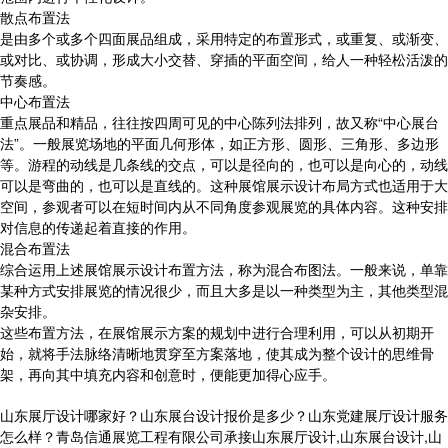
散点布置法
是由多个或多个四面展品组成，采用特定的布置形式，或重复、或渐变、
或对比、或协调，形成大小交替、穿插的平面空间，给人一种轻松活泼的
节奏感。
中心布置法
重点展品和精品，往往按四周可见的中心陈列法排列，故又称“中心展台
法”。一般展览场地的平面几何形体，如正方形、圆形、三角形、多边形
等。游程的动线是几条线的交点，可以是径向的，也可以是向心的，动线
可以是弯曲的，也可以是直线的。这种展馆展示设计布局方式也适用于大
空间，参观者可以在短时间内从不同角度参观展览的具体内容。这种安排
对信息的传递起着直接的作用。
混合布置法
综合运用上述展馆展示设计布置方法，称为混合布图法。一般来说，单靠
某种方式安排展览的情况很少，而且大多是以一种类型为主，其他类型混
杂安排。
这些布置方法，在展馆展示方案的规划中进行合理利用，可以从初期开
始，就将手法脉络清晰地贯穿至方案落地，使其成为整个设计的思维骨
架，再向其中填充内容和创意时，便能更加得心应手。
山东展厅设计哪家好？山东展台设计报价是多少？山东党建展厅设计服务
怎么样？青岛信通展览工程有限公司承接山东展厅设计,山东展台设计,山