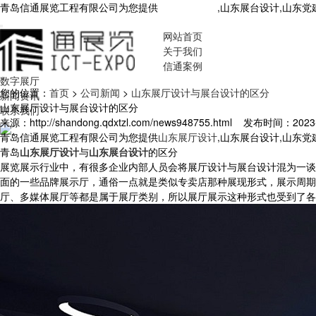
青岛信通展览工程有限公司为您提供
山东展厅设计
,山东展台设计,山东
网站首页
关于我们
信通案例
数字展厅
您的位置：
首页
>
公司新闻
>
山东展厅设计与展台设计的区分
新闻资讯
山东展厅设计与展台设计的区分
联系我们
来源：http://shandong.qdxtzl.com/news948755.html
发布时间：2023-6-
青岛信通展览工程有限公司为您提供
山东展厅设计
,山东展台设计,山东
青岛
山东展厅设计
与
山东展台设计
的区分
展览展示行业中，有很多企业内部人员会将展厅设计与展台设计混为一谈
面的一些品牌展示厅，通俗一点就是类似专卖店那种展现形式，展示周期
厅、多媒体展厅等都是属于展厅类别，所以展厅展示这种形式也受到了各