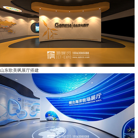
山东歌美飒展厅搭建