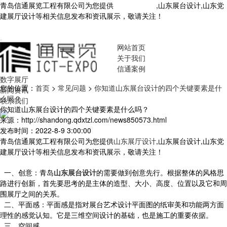
青岛信通展览工程有限公司为您提供
山东展厅设计
,山东展台设计,山东党
建展厅设计等相关信息发布和资讯展示，敬请关注！
您暂无新询盘信
息！
网站首页
关于我们
信通案例
数字展厅
您的位置：
首页
>
常见问题
>
你知道山东展台设计的四个关键要素是什
新闻资讯
么吗？
联系我们
你知道山东展台设计的四个关键要素是什么吗？
来源：http://shandong.qdxtzl.com/news850573.html
发布时间：2022-8-9 3:00:00
青岛信通展览工程有限公司为您提供
山东展厅设计
,山东展台设计,山东党
建展厅设计等相关信息发布和资讯展示，敬请关注！
一、创意：青岛
山东展台设计
的需要做到创意先行。根据整体的风格思
路进行创新，首先要思考的是主体的造型、大小、高度、位置以及它和周
围展厅之间的关系。
二、平面感：平面感是指对展台艺术设计平面图的纸审美和功能两方面
理性的感觉认知。它是三维空间设计的基础，也是施工的重要依据。
三、空间感