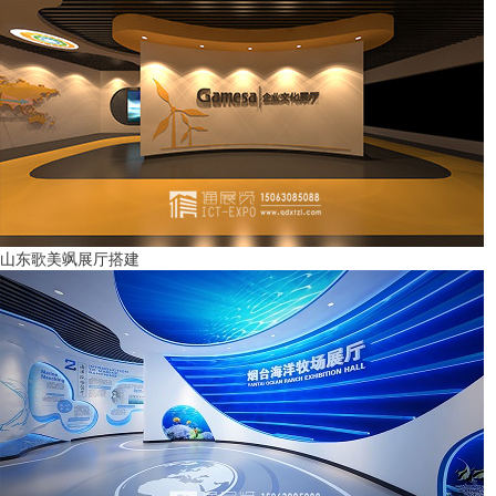
山东歌美飒展厅搭建