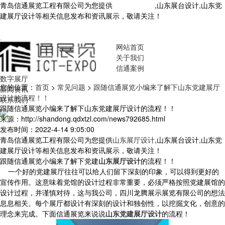
青岛信通展览工程有限公司为您提供
山东展厅设计
,山东展台设计,山东党
建展厅设计等相关信息发布和资讯展示，敬请关注！
您暂无新询盘信
息！
网站首页
关于我们
信通案例
数字展厅
您的位置：
首页
>
常见问题
>
跟随信通展览小编来了解下山东党建展厅
新闻资讯
设计的流程！！
联系我们
跟随信通展览小编来了解下山东党建展厅设计的流程！！
来源：http://shandong.qdxtzl.com/news792685.html
发布时间：2022-4-14 9:05:00
青岛信通展览工程有限公司为您提供
山东展厅设计
,山东展台设计,山东党
建展厅设计等相关信息发布和资讯展示，敬请关注！
跟随信通展览小编来了解下党建
山东展厅设计
的流程！！
一个好的党建展厅往往可以给人们留下深刻的印象，可以得到更好的
宣传作用。这意味着党馆的设计过程非常重要，必须严格按照党建展馆的
设计过程，并谨慎对待，这与我公司，四川龙腾展示展览有限公司的想法
息息相关。每个展厅都设计有深刻的设计和独创性，以挖掘文化，创意的
理念来完成。下面信通展览来说说
山东党建展厅设计
的流程！