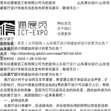
青岛信通展览工程有限公司为您提供
山东展厅设计
,山东展台设计,山东党
建展厅设计等相关信息发布和资讯展示，敬请关注！
您暂无新询盘信
息！
网站首页
关于我们
信通案例
数字展厅
您的位置：
首页
>
公司新闻
>
山东展厅设计搭建如何设计的更为出色？
新闻资讯
山东展厅设计搭建如何设计的更为出色？
联系我们
来源：http://shandong.qdxtzl.com/news760164.html
发布时间：2022-1-28 3:00:00
青岛信通展览工程有限公司为您提供
山东展厅设计
,山东展台设计,山东党
建展厅设计等相关信息发布和资讯展示，敬请关注！
山东展厅设计
搭建如何设计的更为出色？
展厅设计对于企业而言非常重要，希望通过展厅来提高企业声誉，扩
大影响力，所以中国食品博览会如此y秀的展厅设计可以吸引人们，帮助
企业塑造良好的形象，是因为它可以提高企业的知名度，因此如何成为出
色的展厅设计，就跟随我们一起来看看吧！
一，妙用浅色系
在展厅设计搭建中，应选择浅色，并应使用合理的照明以营造舒适和
宁静的环境。通过这种方式，观众可以感到很高兴，并且可以停留在展厅