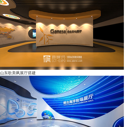
山东歌美飒展厅搭建