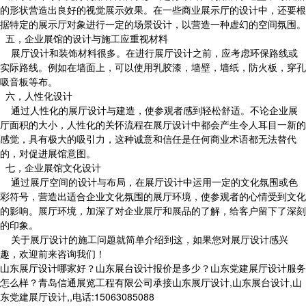
的形状营造出良好的视觉展示效果。在一些商业展示厅的设计中，还要根
据特定的展示厅对象进行一定的场景设计，以营造一种虚幻的空间氛围。
五，企业展馆的设计与施工应重视材料
展厅设计和装饰材料很多。在进行展厅设计之前，应考虑环保路线或
实际路线。例如在墙面上，可以使用乳胶漆，墙壁，墙纸，防火板，穿孔
吸音板等布。
六，人性化设计
通过人性化的展厅设计与建造，使参观者感到轻松舒适。不论企业展
厅面积的大小，人性化的关怀流程在展厅设计中都会产生令人耳目一新的
感觉，具有极大的吸引力，这种诚意和信任是任何商业术语都无法替代
的，对促进展馆意图。
七，企业展馆文化设计
通过展厅空间的设计与布局，在展厅设计中运用一定的文化氛围或色
彩符号，营造出适合企业文化氛围的展厅环境，使参观者的心情受到文化
的影响。展厅环境，加深了对企业展厅和展品的了解，给客户留下了深刻
的印象。
关于展厅设计的施工问题就简单介绍到这，如果您对展厅设计感兴
趣，欢迎前来咨询我们！
山东展厅设计哪家好？山东展台设计报价是多少？山东党建展厅设计服务
怎么样？青岛信通展览工程有限公司承接山东展厅设计,山东展台设计,山
东党建展厅设计,,电话:15063085088