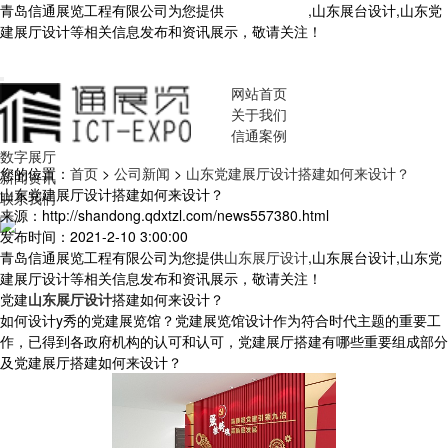
青岛信通展览工程有限公司为您提供
山东展厅设计
,山东展台设计,山东党
建展厅设计等相关信息发布和资讯展示，敬请关注！
您暂无新询盘信
息！
网站首页
关于我们
信通案例
数字展厅
您的位置：
首页
>
公司新闻
>
山东党建展厅设计搭建如何来设计？
新闻资讯
山东党建展厅设计搭建如何来设计？
联系我们
来源：http://shandong.qdxtzl.com/news557380.html
发布时间：2021-2-10 3:00:00
青岛信通展览工程有限公司为您提供
山东展厅设计
,山东展台设计,山东党
建展厅设计等相关信息发布和资讯展示，敬请关注！
党建
山东展厅设计
搭建如何来设计？
如何设计y秀的党建展览馆？党建展览馆设计作为符合时代主题的重要工
作，已得到各政府机构的认可和认可，党建展厅搭建有哪些重要组成部分
及党建展厅搭建如何来设计？