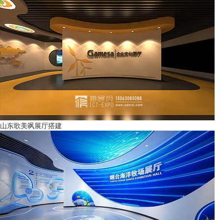
山东歌美飒展厅搭建