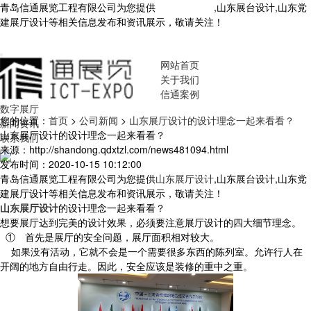
青岛信通展览工程有限公司为您提供
山东展厅设计
,山东展台设计,山东党
建展厅设计等相关信息发布和资讯展示，敬请关注！
您暂无新询盘信
息！
网站首页
关于我们
信通案例
数字展厅
您的位置：
首页
>
公司新闻
>
山东展厅设计的设计理念一起来看看？
新闻资讯
山东展厅设计的设计理念一起来看看？
联系我们
来源：http://shandong.qdxtzl.com/news481094.html
发布时间：2020-10-15 10:12:00
青岛信通展览工程有限公司为您提供
山东展厅设计
,山东展台设计,山东党
建展厅设计等相关信息发布和资讯展示，敬请关注！
山东展厅设计
的设计理念一起来看看？
想要展厅达到完美的设计效果，必须要注意展厅设计的四大细节理念。
① 首先是展厅的安全问题，展厅面积相对较大。
如果没有活动，它就不会是一个需要很多东西的陈列室。允许行人在
开阔的地方自由行走。因此，安全应该是装修的重中之重。