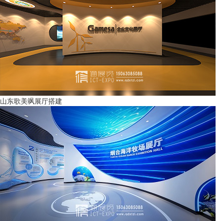
山东歌美飒展厅搭建