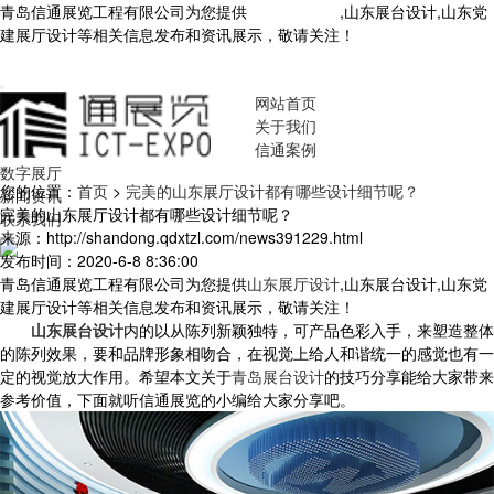
青岛信通展览工程有限公司为您提供
山东展厅设计
,山东展台设计,山东党
建展厅设计等相关信息发布和资讯展示，敬请关注！
您暂无新询盘信
息！
网站首页
关于我们
信通案例
数字展厅
您的位置：
首页
>
完美的山东展厅设计都有哪些设计细节呢？
新闻资讯
完美的山东展厅设计都有哪些设计细节呢？
联系我们
来源：http://shandong.qdxtzl.com/news391229.html
发布时间：2020-6-8 8:36:00
青岛信通展览工程有限公司为您提供
山东展厅设计
,山东展台设计,山东党
建展厅设计等相关信息发布和资讯展示，敬请关注！
山东展台设计
内的以从陈列新颖独特，可产品色彩入手，来塑造整体
的陈列效果，要和品牌形象相吻合，在视觉上给人和谐统一的感觉也有一
定的视觉放大作用。希望本文关于
青岛展台设计
的技巧分享能给大家带来
参考价值，下面就听信通展览的小编给大家分享吧。