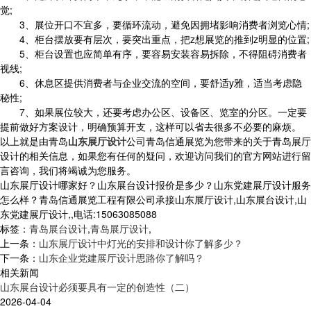
觉;
3、展位开口不宜多，要循环流动，避免因拥堵影响消费者浏览心情;
4、柜台摆放要有层次，要突出重点，把z想展览的推到z明显的位置;
5、柜台设置也应简单有序，要容易安装容易拆除，不得阻碍消费者
视线;
6、休息区提供消费者与企业交流的空间，要舒适y雅，适当考虑隐
秘性;
7、如果展位较大，还要考虑办公区、设备区、览室的分区。一定要
提前做好方案设计，明确预算开支，这样可以省去很多不必要的麻烦。
以上就是由青岛
山东展厅设计
公司青岛信通展览为您带来的关于青岛展厅
设计的相关信息，如果您有任何的疑问，欢迎访问我们的官方网站进行留
言咨询，我们将竭诚为您服务。
山东展厅设计哪家好？山东展台设计报价是多少？山东党建展厅设计服务
怎么样？青岛信通展览工程有限公司承接山东展厅设计,山东展台设计,山
东党建展厅设计,,电话:15063085088
标签：
青岛展台设计
,
青岛展厅设计
,
上一条：
山东展厅设计中灯光的安排和设计你了解多少？
下一条：
山东企业党建展厅设计思路你了解吗？
相关新闻
山东展台设计必须要具有一定的创造性（二）
2026-04-04