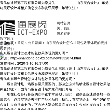
青岛信通展览工程有限公司为您提供
山东展厅设计
,山东展台设计,山东党
建展厅设计等相关信息发布和资讯展示，敬请关注！
您暂无新询盘信
息！
网站首页
关于我们
信通案例
数字展厅
您的位置：
首页
>
公司新闻
>
山东展台设计怎么才能包效果体现的更好
新闻资讯
呢？
联系我们
山东展台设计怎么才能包效果体现的更好呢？
来源：http://shandong.qdxtzl.com/news332874.html
发布时间：2020-3-10 16:37:00
青岛信通展览工程有限公司为您提供
山东展厅设计
,山东展台设计,山东党
建展厅设计等相关信息发布和资讯展示，敬请关注！
青岛
山东展台设计
怎么才能包效果体现的更好呢？
展台设计是一场展会至关重要的，那么怎么才能够让展台设计效果做
到更好呢？下面青岛展台设计给大家详细的介绍一下。
现在社会各行各业的竞争都非常激烈，因此，很多企业通过参加一些
展览会，通过展览会去推广产品和品牌，所以，在展览会上，有个好的展
台设计是非常重要的，下面给大家说说青岛展台设计公司的展台设计如何
帮助企业在展会中达到效果的?