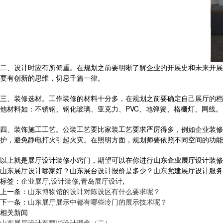
二、设计时应有所偏重。在规划之前要明晰了解企业的开展史和未来开展
要有创新的思维，切忌千篇一律。
三、装修选材。工作装修的材料十分多，在规划之前要确定自己展厅的档
他材料如：不锈钢、钢化玻璃、亚克力、PVC、地弹簧、格栅灯、网线。
四、装饰施工工艺。公装工艺要比家装工艺要求严厉得多，例如企业装修
护，避免静电打火引起火灾。在照明方面，规划师要依照不同空间的功能
以上就是展厅设计装修小窍门，期望可以在你进行
山东企业展厅
设计装修
山东展厅设计哪家好？山东展台设计报价是多少？山东党建展厅设计服务怎么样
标签：
企业展厅
,
设计装修
,
青岛展厅设计
,
上一条：
山东博物馆的设计对陈设区有什么要求呢？
下一条：
山东展厅展示中都有哪些冷门的展示技术呢？
相关新闻
山东展厅设计有哪些设计理念（二）