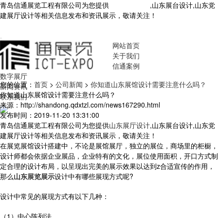
青岛信通展览工程有限公司为您提供
山东展厅设计
,山东展台设计,山东党
建展厅设计等相关信息发布和资讯展示，敬请关注！
您暂无新询盘信
息！
网站首页
关于我们
信通案例
数字展厅
您的位置：
首页
>
公司新闻
>
你知道山东展馆设计需要注意什么吗？
新闻资讯
你知道山东展馆设计需要注意什么吗？
联系我们
来源：http://shandong.qdxtzl.com/news167290.html
发布时间：2019-11-20 13:31:00
青岛信通展览工程有限公司为您提供
山东展厅设计
,山东展台设计,山东党
建展厅设计等相关信息发布和资讯展示，敬请关注！
在展览展馆设计搭建中，不论是展馆展厅，独立的展位，商场里的柜橱，
设计师都会依据企业展品，企业特有的文化，展位使用面积，开口方式制
定合理的设计布局，以呈现出完美的展示效果以达到z合适宣传的作用，
那么
山东展览展示
设计中有哪些展现方式呢?
设计中常见的展现方式有以下几种：
（1）中心陈列法