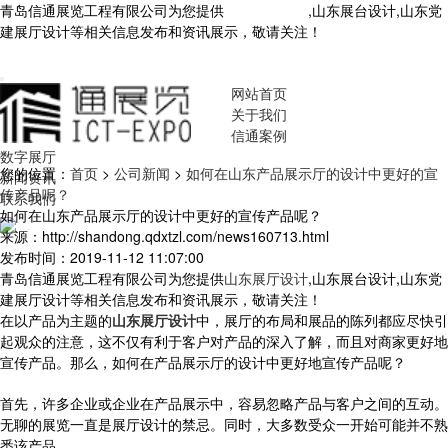
青岛信通展览工程有限公司为您提供
山东展厅设计
,山东展台设计,山东党
建展厅设计等相关信息发布和资讯展示，敬请关注！
您暂无新询盘信
息！
网站首页
关于我们
信通案例
数字展厅
您的位置：
首页
>
公司新闻
>
如何在山东产品展示厅的设计中更好的宣
新闻资讯
传产品呢？
联系我们
如何在山东产品展示厅的设计中更好的宣传产品呢？
来源：http://shandong.qdxtzl.com/news160713.html
发布时间：2019-11-12 11:07:00
青岛信通展览工程有限公司为您提供
山东展厅设计
,山东展台设计,山东党
建展厅设计等相关信息发布和资讯展示，敬请关注！
在以产品为主题的
山东展厅设计
中，展厅的布局和展品的陈列都应尽快引
起观众的注意，这不仅有利于客户对产品的深入了解，而且对商家更好地
宣传产品。那么，如何在产品展示厅的设计中更好地宣传产品呢？
首先，许多企业或企业在产品展示中，容易忽略产品与客户之间的互动。
无聊的展览一直是展厅设计的禁忌。同时，大多数受众一开始可能并不熟
悉该产品。