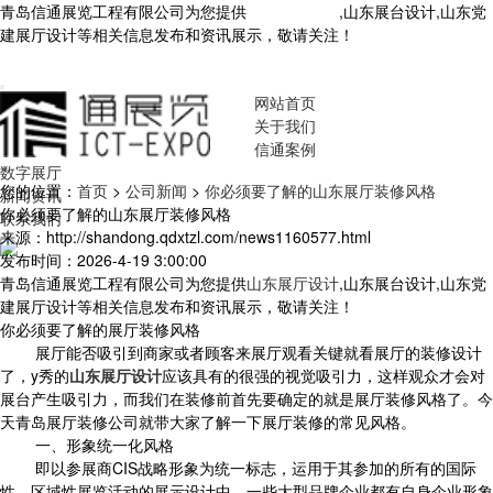
青岛信通展览工程有限公司为您提供
山东展厅设计
,山东展台设计,山东党
建展厅设计等相关信息发布和资讯展示，敬请关注！
您暂无新询盘信
息！
网站首页
关于我们
信通案例
数字展厅
您的位置：
首页
>
公司新闻
>
你必须要了解的山东展厅装修风格
新闻资讯
你必须要了解的山东展厅装修风格
联系我们
来源：http://shandong.qdxtzl.com/news1160577.html
发布时间：2026-4-19 3:00:00
青岛信通展览工程有限公司为您提供
山东展厅设计
,山东展台设计,山东党
建展厅设计等相关信息发布和资讯展示，敬请关注！
你必须要了解的展厅装修风格
展厅能否吸引到商家或者顾客来展厅观看关键就看展厅的装修设计
了，y秀的
山东展厅设计
应该具有的很强的视觉吸引力，这样观众才会对
展台产生吸引力，而我们在装修前首先要确定的就是展厅装修风格了。今
天青岛展厅装修公司就带大家了解一下展厅装修的常见风格。
一、形象统一化风格
即以参展商CIS战略形象为统一标志，运用于其参加的所有的国际
性、区域性展览活动的展示设计中。一些大型品牌企业都有自身企业形象