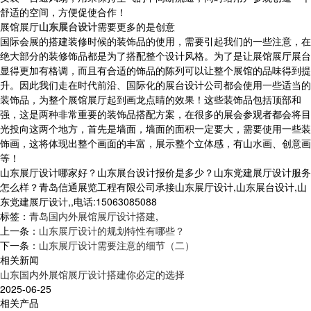
舒适的空间，方便促使合作！
展馆展厅
山东展台设计
需要更多的是创意
国际会展的搭建装修时候的装饰品的使用，需要引起我们的一些注意，在
绝大部分的装修饰品都是为了搭配整个设计风格。为了是让展馆展厅展台
显得更加有格调，而且有合适的饰品的陈列可以让整个展馆的品味得到提
升。因此我们走在时代前沿、国际化的展台设计公司都会使用一些适当的
装饰品，为整个展馆展厅起到画龙点睛的效果！这些装饰品包括顶部和
强，这是两种非常重要的装饰品搭配方案，在很多的展会参观者都会将目
光投向这两个地方，首先是墙面，墙面的面积一定要大，需要使用一些装
饰画，这将体现出整个画面的丰富，展示整个立体感，有山水画、创意画
等！
山东展厅设计哪家好？山东展台设计报价是多少？山东党建展厅设计服务
怎么样？青岛信通展览工程有限公司承接山东展厅设计,山东展台设计,山
东党建展厅设计,,电话:15063085088
标签：
青岛国内外展馆展厅设计搭建
,
上一条：
山东展厅设计的规划特性有哪些？
下一条：
山东展厅设计需要注意的细节（二）
相关新闻
山东国内外展馆展厅设计搭建你必定的选择
2025-06-25
相关产品