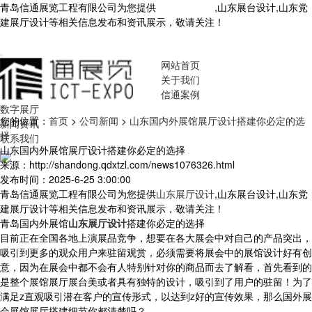
青岛信通展览工程有限公司为您提供
山东展厅设计
,山东展台设计,山东党
建展厅设计等相关信息发布和资讯展示，敬请关注！
您暂无新询盘信
息！
网站首页
关于我们
信通案例
数字展厅
您的位置：
首页
>
公司新闻
>
山东国内外展馆展厅设计搭建你必定的选
新闻资讯
择
联系我们
山东国内外展馆展厅设计搭建你必定的选择
来源：http://shandong.qdxtzl.com/news1076326.html
发布时间：2025-6-25 3:00:00
青岛信通展览工程有限公司为您提供
山东展厅设计
,山东展台设计,山东党
建展厅设计等相关信息发布和资讯展示，敬请关注！
青岛国内外展馆
山东展厅设计
搭建你必定的选择
目前正在全国各地上演展品竞争，想要在各大展会中对自己的产品突出，
吸引到更多的观众用户来驻留观赏，必须需要将展会中的展馆设计好有创
意，因为在展会中都不会有人特别针对你的商品而去了解看，首先看到的
是整个展馆展厅展台美或者具有独特的设计，吸引到了用户的驻留！为了
满足z直观吸引潜在客户的宣传形式，以达到z好的宣传效果，那么国外展
会展馆展厅搭建细节你都清楚吗？