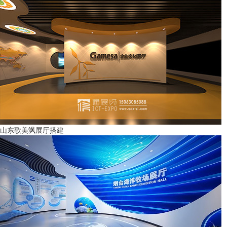
山东歌美飒展厅搭建