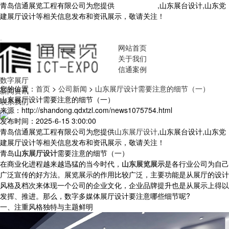
青岛信通展览工程有限公司为您提供
山东展厅设计
,山东展台设计,山东党
建展厅设计等相关信息发布和资讯展示，敬请关注！
您暂无新询盘信
息！
网站首页
关于我们
信通案例
数字展厅
您的位置：
首页
>
公司新闻
>
山东展厅设计需要注意的细节（一）
新闻资讯
山东展厅设计需要注意的细节（一）
联系我们
来源：http://shandong.qdxtzl.com/news1075754.html
发布时间：2025-6-15 3:00:00
青岛信通展览工程有限公司为您提供
山东展厅设计
,山东展台设计,山东党
建展厅设计等相关信息发布和资讯展示，敬请关注！
青岛
山东展厅设计
需要注意的细节（一）
在商业化进程越来越迅猛的当今时代，
山东展览展示
是各行业公司为自己
广泛宣传的好方法。展览展示的作用比较广泛，主要功能是从展厅的设计
风格及档次来体现一个公司的企业文化，企业品牌提升也是从展示上得以
发挥、推进。那么，数字多媒体展厅设计要注意哪些细节呢?
一、注重风格独特与主题鲜明