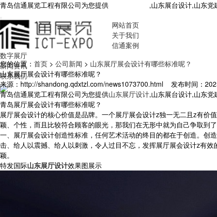
青岛信通展览工程有限公司为您提供
山东展厅设计
,山东展台设计,山东
网站首页
关于我们
信通案例
数字展厅
您的位置：
首页
>
公司新闻
>
山东展厅展会设计有哪些标准呢？
新闻资讯
山东展厅展会设计有哪些标准呢？
联系我们
来源：http://shandong.qdxtzl.com/news1073700.html
发布时间：2025-5
青岛信通展览工程有限公司为您提供
山东展厅设计
,山东展台设计,山东
青岛展厅展会设计有哪些标准呢？
展厅展会设计的核心价值是品牌。一个展厅展会设计z独一无二且z有价
颖、个性，而且比较符合顾客的眼光，那我们在无形中就为自己争取到了
一、展厅展会设计创造性标准，任何艺术活动的终目的都在于创造。创造
击、给人以震撼、给人以刺激，令人过目不忘，发挥展厅展会设计z有效
颖。
特发国际
山东展厅设计
效果图展示