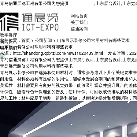
青岛信通展览工程有限公司为您提供
山东展厅设计
,山东展台设计,山东
网站首页
关于我们
信通案例
数字展厅
您的位置：
首页
>
公司新闻
>
山东展示装修公司常用材料有哪些要求
新闻资讯
山东展示装修公司常用材料有哪些要求
联系我们
来源：http://shandong.qdxtzl.com/news1020439.html
发布时间：2024-5
青岛信通展览工程有限公司为您提供
山东展厅设计
,山东展台设计,山东
青岛展示装修公司常用材料有哪些要求
青岛展示装修公司在选择和使用材料时，通常会考虑以下几个关键要求来
耐用性：材料必须具有足够的耐用性，能够承受展会期间的频繁使用和人
美观性：材料需要具有良好的视觉效果，能够吸引观众并提升展台的整体
环保性：随着绿色环保理念的普及，使用环保、可回收或低排放的材料越
易加工性：材料应易于切割、组装和拆卸，以便快速搭建和后期拆除，同