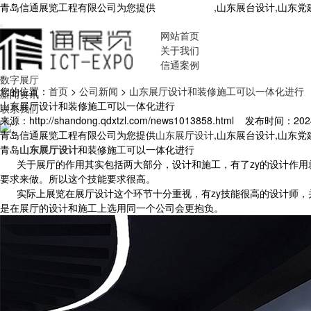
青岛信通展览工程有限公司为您提供
山东展厅设计
,山东展台设计,山东
网站首页
关于我们
信通案例
数字展厅
您的位置：
首页
>
公司新闻
>
山东展厅设计和装修施工可以一体化进行
新闻资讯
山东展厅设计和装修施工可以一体化进行
联系我们
来源：http://shandong.qdxtzl.com/news1013858.html
发布时间：2024-4
青岛信通展览工程有限公司为您提供
山东展厅设计
,山东展台设计,山东
青岛
山东展厅设计
和装修施工可以一体化进行
关于展厅的作用其实包括两大部分，设计和施工，有了zy的设计作用就
要求来做。所以这个技能要求很高。
实际上展览在展厅设计这个环节十分重视，有zy技能很高的设计师，
是在展厅的设计和施工上选用同一个公司会更抱负。